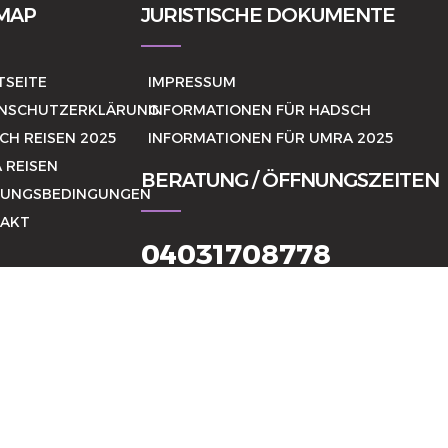
MAP
JURISTISCHE DOKUMENTE
TSEITE
IMPRESSUM
NSCHUTZERKLÄRUNG
INFORMATIONEN FÜR HADSCH
CH REISEN 2025
INFORMATIONEN FÜR UMRA 2025
 REISEN
BERATUNG / ÖFFNUNGSZEITEN
UNGSBEDINGUNGEN
AKT
04031708778
MO - FR. 10:00 - 18:00 UHR
SA: NACH VEREINBARUNG
SO: GESCHLOSSEN